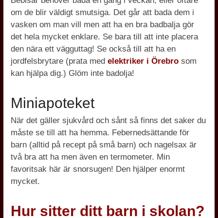
Bebisar behöver bada en gång i veckan, eller oftare
om de blir väldigt smutsiga. Det går att bada dem i
vasken om man vill men att ha en bra badbalja gör
det hela mycket enklare. Se bara till att inte placera
den nära ett vägguttag! Se också till att ha en
jordfelsbrytare (prata med
elektriker i Örebro
som
kan hjälpa dig.) Glöm inte badolja!
Miniapoteket
När det gäller sjukvård och sånt så finns det saker du
måste se till att ha hemma. Febernedsättande för
barn (alltid på recept på små barn) och nagelsax är
två bra att ha men även en termometer. Min
favoritsak här är snorsugen! Den hjälper enormt
mycket.
Hur sitter ditt barn i skolan?