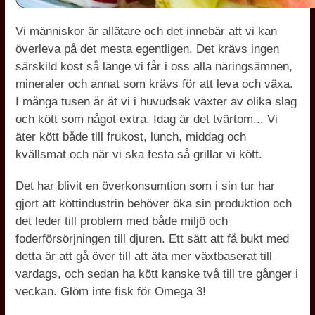
Vi människor är allätare och det innebär att vi kan
överleva på det mesta egentligen. Det krävs ingen
särskild kost så länge vi får i oss alla näringsämnen,
mineraler och annat som krävs för att leva och växa.
I många tusen år åt vi i huvudsak växter av olika slag
och kött som något extra. Idag är det tvärtom... Vi
äter kött både till frukost, lunch, middag och
kvällsmat och när vi ska festa så grillar vi kött.
Det har blivit en överkonsumtion som i sin tur har
gjort att köttindustrin behöver öka sin produktion och
det leder till problem med både miljö och
foderförsörjningen till djuren. Ett sätt att få bukt med
detta är att gå över till att äta mer växtbaserat till
vardags, och sedan ha kött kanske två till tre gånger i
veckan. Glöm inte fisk för Omega 3!