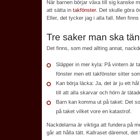
När barnen börjar växa till sig kanske m
att sätta in
takfönster
. Det skulle göra 
Eller, det tycker jag i alla fall. Men fi
Tre saker man ska tän
Det finns, som med allting annat, nackde
Släpper in mer kyla:
På vintern är ta
fönster men ett takfönster sitter som
Kan börja läcka:
Ja, det är ju ett hå
till att alla skarvar och hörn är tätad
Barn kan komma ut på taket:
Det so
på taket vilket vore en katastrof.
Nackdelarna är viktiga att fundera på me
går att hålla tätt. Kallraset däremot, de