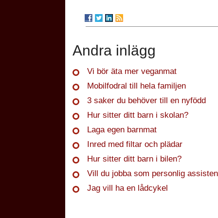
Andra inlägg
Vi bör äta mer veganmat
Mobilfodral till hela familjen
3 saker du behöver till en nyfödd
Hur sitter ditt barn i skolan?
Laga egen barnmat
Inred med filtar och plädar
Hur sitter ditt barn i bilen?
Vill du jobba som personlig assisten
Jag vill ha en lådcykel