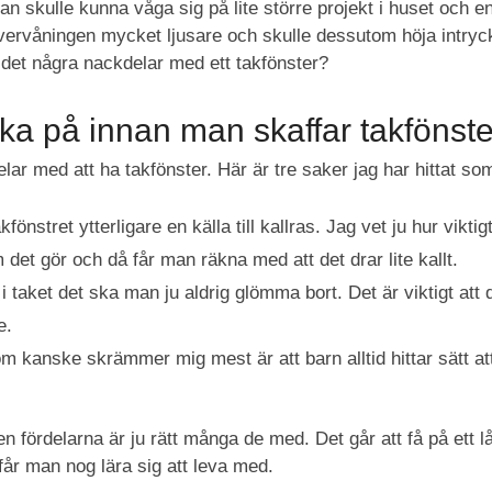
an skulle kunna våga sig på lite större projekt i huset och 
övervåningen mycket ljusare och skulle dessutom höja intryc
nns det några nackdelar med ett takfönster?
ka på innan man skaffar takfönste
lar med att ha takfönster. Här är tre saker jag har hittat so
kfönstret ytterligare en källa till kallras. Jag vet ju hur vikt
 det gör och då får man räkna med att det drar lite kallt.
l i taket det ska man ju aldrig glömma bort. Det är viktigt att
e.
m kanske skrämmer mig mest är att barn alltid hittar sätt at
n fördelarna är ju rätt många de med. Det går att få på ett 
t får man nog lära sig att leva med.